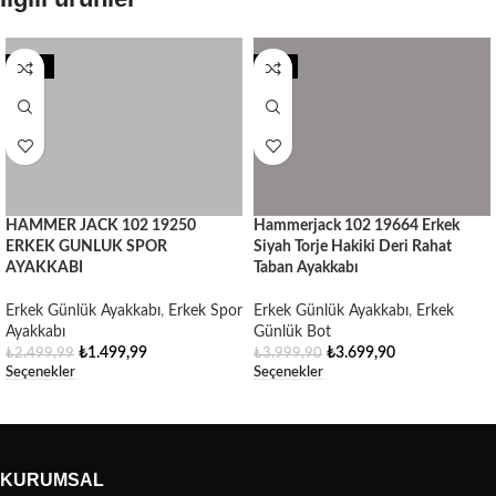
-40%
-8%
HAMMER JACK 102 19250
Hammerjack 102 19664 Erkek
ERKEK GUNLUK SPOR
Siyah Torje Hakiki Deri Rahat
AYAKKABI
Taban Ayakkabı
Erkek Günlük Ayakkabı
,
Erkek Spor
Erkek Günlük Ayakkabı
,
Erkek
Ayakkabı
Günlük Bot
₺
1.499,99
₺
3.699,90
₺
2.499,99
₺
3.999,90
Seçenekler
Seçenekler
KURUMSAL