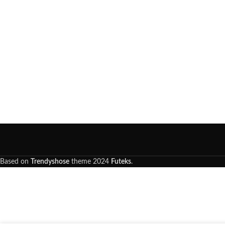
Based on
Trendyshose
theme
2024
Futeks
.