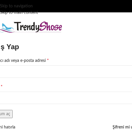
Skip to navigation
Skip to main content
iş Yap
*
ıcı adı veya e-posta adresi
*
a
um aç
i hatırla
Şifreni mi