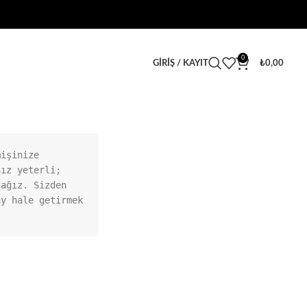
0
GIRIŞ / KAYIT
₺
0,00
işinize 
ız yeterli; 
ağız. Sizden 
y hale getirmek 