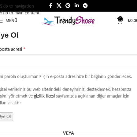
Skip to navigation
Skip to main content
0
MENÜ
₺
0,0
ye Ol
*
posta adresi
ni parola oluşturmanız için e-posta adresinize bir bağlantı gönderilecek.
şisel verileriniz bu web sitesindeki deneyiminizi desteklemek, hesabınıza
işimi yönetmek ve
gizlilik ilkesi
sayfamızda açıklanan diğer amaçlar için
llanılacaktır.
ye Ol
VEYA