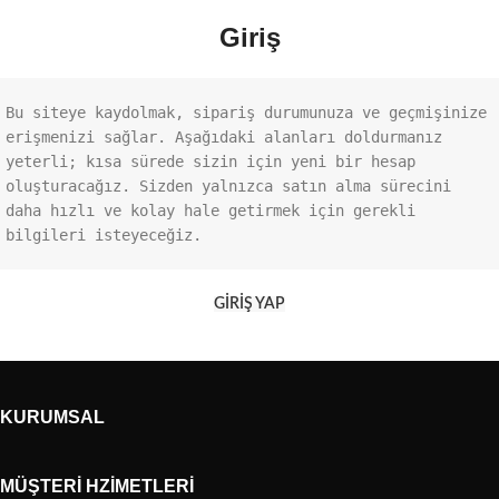
Giriş
Bu siteye kaydolmak, sipariş durumunuza ve geçmişinize 
erişmenizi sağlar. Aşağıdaki alanları doldurmanız 
yeterli; kısa sürede sizin için yeni bir hesap 
oluşturacağız. Sizden yalnızca satın alma sürecini 
daha hızlı ve kolay hale getirmek için gerekli 
bilgileri isteyeceğiz.
GIRIŞ YAP
KURUMSAL
MÜŞTERI HZIMETLERI