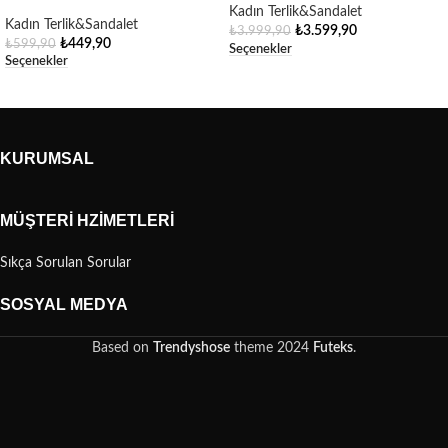
Kadın Terlik&Sandalet
Kadın Terlik&Sandalet
₺
3.599,90
₺
3.999,90
₺
449,90
₺
599,90
Seçenekler
Seçenekler
KURUMSAL
MÜŞTERI HZIMETLERI
Sıkça Sorulan Sorular
SOSYAL MEDYA
Based on
Trendyshose
theme
2024
Futeks
.